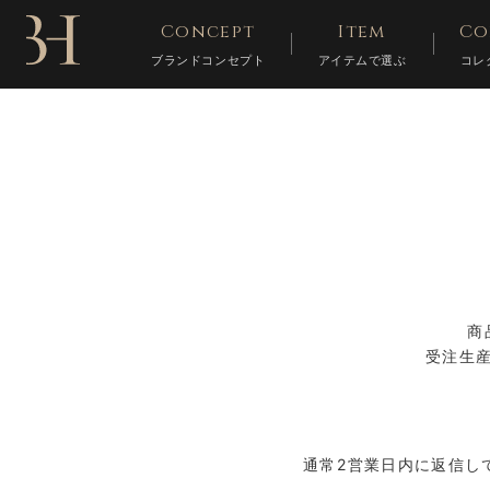
Concept
Item
Co
ブランドコンセプト
アイテムで選ぶ
コレ
商
受注生
通常2営業日内に返信し