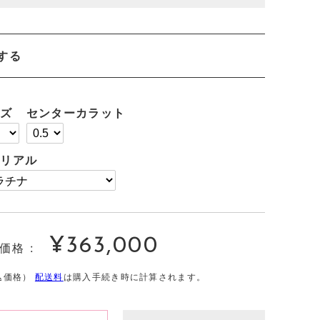
する
イズ
センターカラット
テリアル
¥363,000
価格
通
込価格）
配送料
は購入手続き時に計算されます。
常