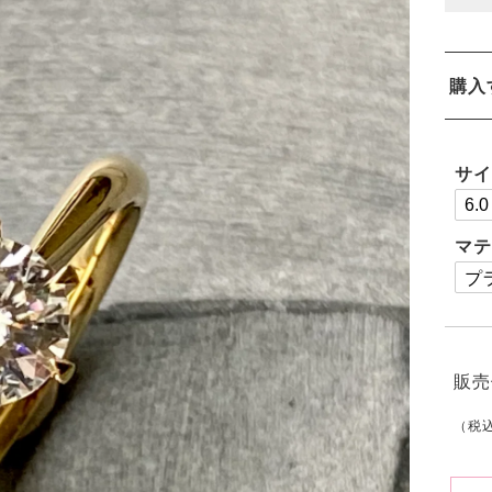
購入
サ
マ
販売
（税