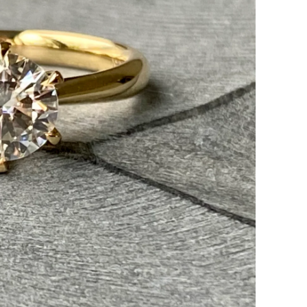
ト
に
商
品
を
追
加
す
る