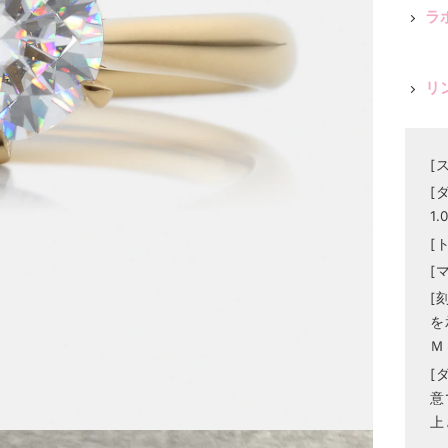
ラ
リ
[
[
1.
[
[
[
を
Ｍ
[
意
上