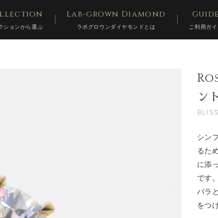
llection
Lab-grown Diamond
Guid
クションから選ぶ
ラボグロウンダイヤモンドとは
ご利用ガイ
R
ン
BLIS
シン
るた
に添
です
バラ
をつ