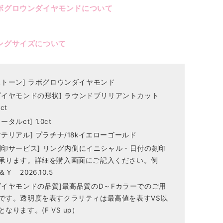
ボグロウンダイヤモンドについて
ングサイズについて
ストーン] ラボグロウンダイヤモンド
ダイヤモンドの形状]
ラウンドブリリアントカット
0ct
トータルct]
1.0ct
マテリアル]
プラチナ/18kイエローゴールド
刻印サービス]
リング内側にイニシャル・日付の刻印
承ります。詳細を購入画面にご記入ください。例
＆Ｙ 2026.10.5
ダイヤモンドの品質]最高品質の
D
～
F
カラーでのご用
です。透明度を表すクラリティは最高値を表す
VS
以
となります。
(F VS up
）