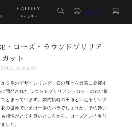
検索を閉じる
e
Gallery
ログイン
ド
ギャラリー
ose・ローズ・ラウンドブリリア
トカット
S&HILL JEWELRY
プル６爪のデザインリング。石の輝きを最高に発揮す
めに開発された
ラウンドブリリアントカッ
トの丸い形
ってとまっています。婚約指輪の王道といえるリング
。花の世界でいえば一本のバラでしょうか。その赤い
とも相性がとても良いところから、ローズという名前
けました。